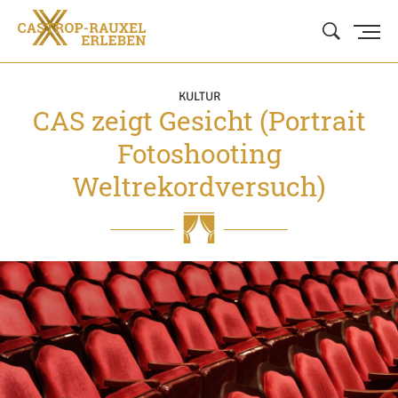
KULTUR
CAS zeigt Gesicht (Portrait
Fotoshooting
Weltrekordversuch)