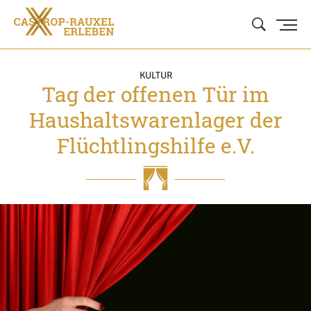
KULTUR
Tag der offenen Tür im
Haushaltswarenlager der
Flüchtlingshilfe e.V.