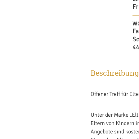
Fr
W
Fa
Sc
44
Beschreibung
Offener Treff für El
Unter der Marke „El
Eltern von Kindern i
Angebote sind kosten